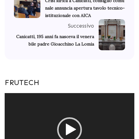
Crisi idrica a Canicattì, consiglio comu
nale annuncia apertura tavolo tecnico-
istituzionale con AICA
Successivo
Canicattì, 195 anni fa nasceva il venera
bile padre Gioacchino La Lomia
FRUTECH
Video
Player